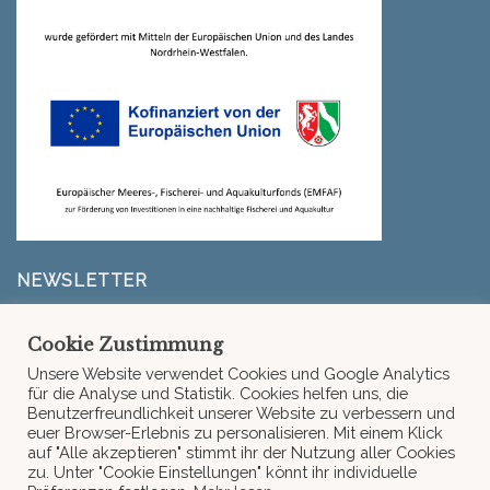
NEWSLETTER
Erfahre zuerst, wenn es neue Infos von La Goonery,
Cookie Zustimmung
unserem Liefergebiet oder neue Rezepte gibt.
Unsere Website verwendet Cookies und Google Analytics
für die Analyse und Statistik. Cookies helfen uns, die
Benutzerfreundlichkeit unserer Website zu verbessern und
Fehler:
Kontaktformular wurde nicht gefunden.
euer Browser-Erlebnis zu personalisieren. Mit einem Klick
auf "Alle akzeptieren" stimmt ihr der Nutzung aller Cookies
zu. Unter "Cookie Einstellungen" könnt ihr individuelle