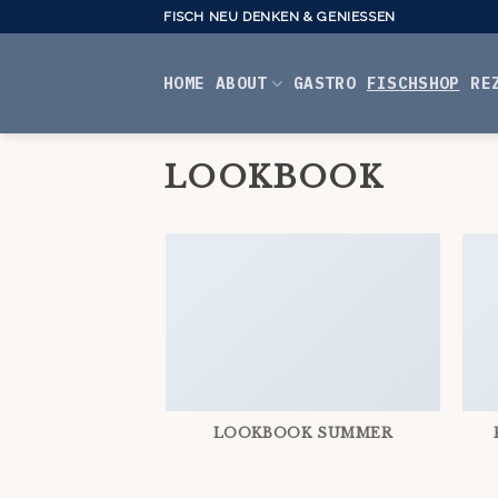
Skip
FISCH NEU DENKEN & GENIESSEN
to
content
HOME
ABOUT
GASTRO
FISCHSHOP
RE
LOOKBOOK
LOOKBOOK SUMMER