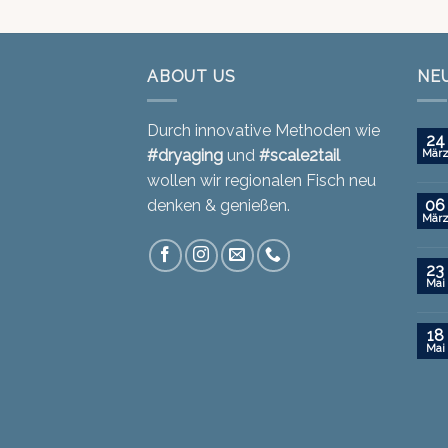
ABOUT US
NE
Durch innovative Methoden wie
24
#dryaging
und
#scale2tail
Mär
wollen wir regionalen Fisch neu
denken & genießen.
06
Mär
23
Mai
18
Mai