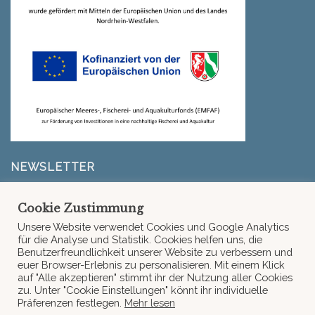
NEWSLETTER
Erfahre zuerst, wenn es neue Infos von La Goonery,
Cookie Zustimmung
unserem Liefergebiet oder neue Rezepte gibt.
Unsere Website verwendet Cookies und Google Analytics
für die Analyse und Statistik. Cookies helfen uns, die
Benutzerfreundlichkeit unserer Website zu verbessern und
Fehler:
Kontaktformular wurde nicht gefunden.
euer Browser-Erlebnis zu personalisieren. Mit einem Klick
auf "Alle akzeptieren" stimmt ihr der Nutzung aller Cookies
zu. Unter "Cookie Einstellungen" könnt ihr individuelle
Präferenzen festlegen.
Mehr lesen
HOME
ABOUT
SHOP
REZEPTE
FAQ
CONTACT