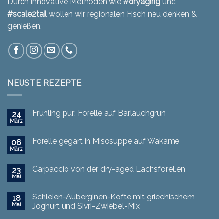
Durch innovative Methoden wie
#dryaging
und
#scale2tail
wollen wir regionalen Fisch neu denken &
genießen.
NEUSTE REZEPTE
Frühling pur: Forelle auf Bärlauchgrün
24
März
Forelle gegart in Misosuppe auf Wakame
06
März
Carpaccio von der dry-aged Lachsforellen
23
Mai
Schleien-Auberginen-Köfte mit griechischem
18
Mai
Joghurt und Sivri-Zwiebel-Mix