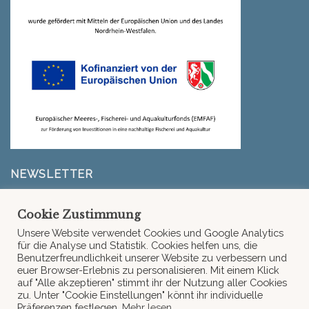
NEWSLETTER
Erfahre zuerst, wenn es neue Infos von La Goonery,
Cookie Zustimmung
unserem Liefergebiet oder neue Rezepte gibt.
Unsere Website verwendet Cookies und Google Analytics
für die Analyse und Statistik. Cookies helfen uns, die
Benutzerfreundlichkeit unserer Website zu verbessern und
Fehler:
Kontaktformular wurde nicht gefunden.
euer Browser-Erlebnis zu personalisieren. Mit einem Klick
auf "Alle akzeptieren" stimmt ihr der Nutzung aller Cookies
zu. Unter "Cookie Einstellungen" könnt ihr individuelle
Präferenzen festlegen.
Mehr lesen